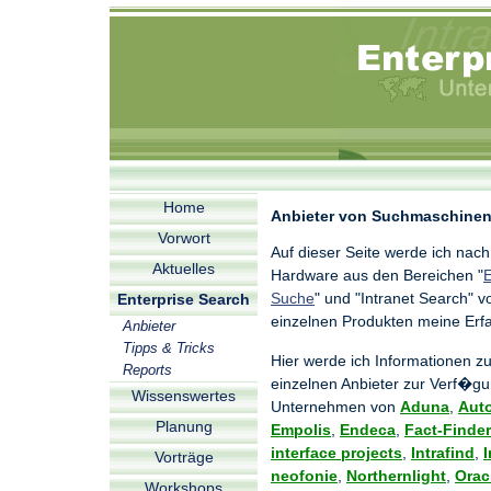
Home
Anbieter von Suchmaschinen
Vorwort
Auf dieser Seite werde ich nach
Aktuelles
Hardware aus den Bereichen "
E
Suche
" und "Intranet Search" v
Enterprise Search
einzelnen Produkten meine Erf
Anbieter
Tipps & Tricks
Hier werde ich Informationen z
Reports
einzelnen Anbieter zur Verf�gu
Wissenswertes
Unternehmen von
Aduna
,
Aut
Planung
Empolis
,
Endeca
,
Fact-Finder
interface projects
,
Intrafind
,
I
Vorträge
neofonie
,
Northernlight
,
Orac
Workshops