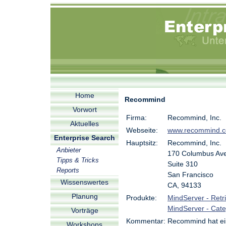
Home
Recommind
Vorwort
Firma:
Recommind, Inc.
Aktuelles
Webseite:
www.recommind.
Enterprise Search
Hauptsitz:
Recommind, Inc.
Anbieter
170 Columbus Ave
Tipps & Tricks
Suite 310
Reports
San Francisco
Wissenswertes
CA, 94133
Planung
Produkte:
MindServer - Retr
MindServer - Cate
Vorträge
Kommentar:
Recommind hat ei
Workshops