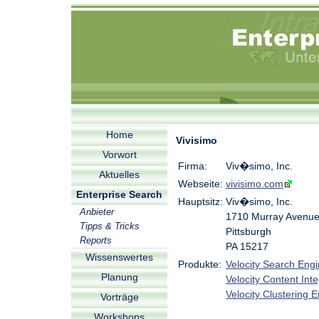
Home
Vivisimo
Vorwort
Firma:
Viv�simo, Inc.
Aktuelles
Webseite:
vivisimo.com
Enterprise Search
Hauptsitz:
Viv�simo, Inc.
Anbieter
1710 Murray Avenu
Tipps & Tricks
Pittsburgh
Reports
PA 15217
Wissenswertes
Produkte:
Velocity Search Eng
Planung
Velocity Content Inte
Velocity Clustering 
Vorträge
Workshops