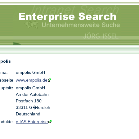
polis
rma:
empolis GmbH
bseite:
www.empolis.de
uptsitz:
empolis GmbH
An der Autobahn
Postfach 180
33311 G�tersloh
Deutschland
odukte:
e:IAS Enterprise