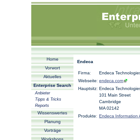
Home
Endeca
Vorwort
Firma:
Endeca Technologies
Aktuelles
Webseite:
endeca.com
Enterprise Search
Hauptsitz:
Endeca Technologies
Anbieter
101 Main Street
Tipps & Tricks
Cambridge
Reports
MA 02142
Wissenswertes
Produkte:
Endeca Information 
Planung
Vorträge
Workshops