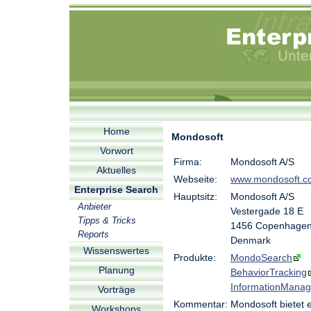
Home
Mondosoft
Vorwort
Firma:
Mondosoft A/S
Aktuelles
Webseite:
www.mondosoft.c
Enterprise Search
Hauptsitz:
Mondosoft A/S
Anbieter
Vestergade 18 E
Tipps & Tricks
1456 Copenhagen
Reports
Denmark
Wissenswertes
Produkte:
MondoSearch
Planung
BehaviorTracking
InformationManag
Vorträge
Kommentar:
Mondosoft bietet
Workshops