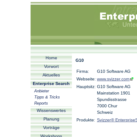
Home
G10
Vorwort
Firma:
G10 Software AG
Aktuelles
Webseite:
www.svizzer.com
Enterprise Search
Hauptsitz:
G10 Software AG
Anbieter
Mainstation 1901
Tipps & Tricks
Spundisstrasse
Reports
7000 Chur
Wissenswertes
Schweiz
Planung
Produkte:
Svizzer® Enterprise
Vorträge
Workshops